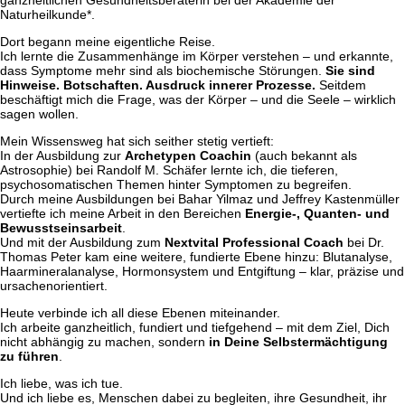
Naturheilkunde*.
Dort begann meine eigentliche Reise.
Ich lernte die Zusammenhänge im Körper verstehen – und erkannte,
dass Symptome mehr sind als biochemische Störungen.
Sie sind
Hinweise. Botschaften. Ausdruck innerer Prozesse.
Seitdem
beschäftigt mich die Frage, was der Körper – und die Seele – wirklich
sagen wollen.
Mein Wissensweg hat sich seither stetig vertieft:
In der Ausbildung zur
Archetypen Coachin
(auch bekannt als
Astrosophie) bei
Randolf M. Schäfer
lernte ich, die tieferen,
psychosomatischen Themen hinter Symptomen zu begreifen.
Durch meine Ausbildungen bei
Bahar Yilmaz
und
Jeffrey Kastenmüller
vertiefte ich meine Arbeit in den Bereichen
Energie-, Quanten- und
Bewusstseinsarbeit
.
Und mit der Ausbildung zum
Nextvital Professional Coach
bei Dr.
Thomas Peter
kam eine weitere, fundierte Ebene hinzu: Blutanalyse,
Haarmineralanalyse, Hormonsystem und Entgiftung – klar, präzise und
ursachenorientiert.
Heute verbinde ich all diese Ebenen miteinander.
Ich arbeite ganzheitlich, fundiert und tiefgehend – mit dem Ziel, Dich
nicht abhängig zu machen, sondern
in Deine Selbstermächtigung
zu führen
.
Ich liebe, was ich tue.
Und ich liebe es, Menschen dabei zu begleiten, ihre Gesundheit, ihr