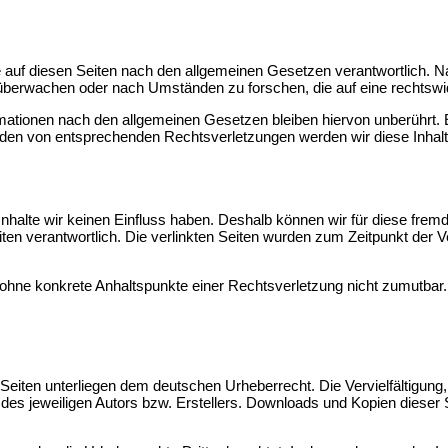
 auf diesen Seiten nach den allgemeinen Gesetzen verantwortlich. Na
u überwachen oder nach Umständen zu forschen, die auf eine rechtswid
mationen nach den allgemeinen Gesetzen bleiben hiervon unberührt. E
rden von entsprechenden Rechtsverletzungen werden wir diese Inhal
 Inhalte wir keinen Einfluss haben. Deshalb können wir für diese fre
 Seiten verantwortlich. Die verlinkten Seiten wurden zum Zeitpunkt de
och ohne konkrete Anhaltspunkte einer Rechtsverletzung nicht zumutb
n Seiten unterliegen dem deutschen Urheberrecht. Die Vervielfältigung
es jeweiligen Autors bzw. Erstellers. Downloads und Kopien dieser S