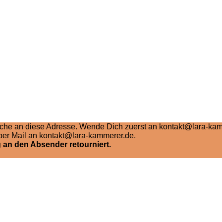
he an diese Adresse. Wende Dich zuerst an kontakt@lara-kamme
per Mail an kontakt@lara-kammerer.de.
 an den Absender retourniert.