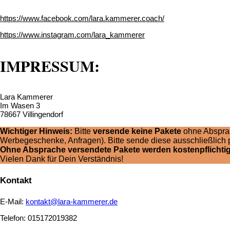
https://www.facebook.com/lara.kammerer.coach/
https://www.instagram.com/lara_kammerer
IMPRESSUM:
Lara Kammerer
Im Wasen 3
78667 Villingendorf
Wichtiger Hinweis:
Bitte
versende keine Pakete
ohne Absprac
Werbegeschenke, Anfragen). Bitte sende diese ausschließlich 
Ohne Absprache versendete Pakete werden kostenpflichtig
Vielen Dank für Dein Verständnis!
Kontakt
E-Mail:
kontakt@lara-kammerer.de
Telefon: 015172019382