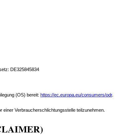
esetz: DE325845834
ilegung (OS) bereit:
https://ec.europa.eu/consumers/odr
.
vor einer Verbraucherschlichtungsstelle teilzunehmen.
CLAIMER)